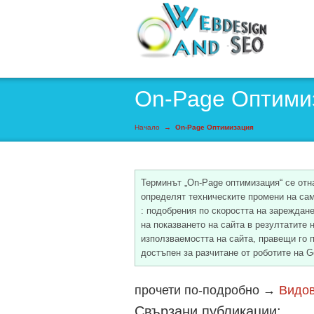
On-Page Оптими
Начало
→
On-Page Оптимизация
Терминът „On-Page оптимизация“ се отна
определят техническите промени на сам
: подобрения по скоростта на зареждан
на показването на сайта в резултатите 
използваемостта на сайта, правещи го п
достъпен за разчитане от роботите на 
прочети по-подробно →
Видов
Свързани публикации: