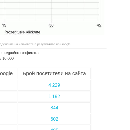
еделение на кликовете в резултатите на Google
о-подробно графиката.
 10 000
oogle
Брой посетители на сайта
4 229
1 192
844
602