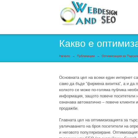
Какво е оптимиз
Начало
→
Публикации
→
Оптимизация за Търсач
Основната цел на всеки един интернет са
само да бъде “фирмена визитка“, а и да 
колкото се може по-голяма публика необ
информация, защото повече поситетели н
означава автоматично – повече клиенти 
продажби.
Главната цел на оптимизизацията за търс
увличаването на броя посетители на опр
и неговото популяризиране. Оптимизация