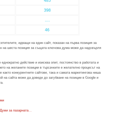
485
398
….
46
сетителите, идващи на един сайт, показан на първа позиция за
ан на шеста позиция за същата ключова дума може да надхвърля
е еднократно действие и изисква опит, постоянство в работата и
нето на желаните позиции в търсачките е желателно процесът на
че както конкурентните сайтове, така и самата маркетингова ниша
ой на сайта може да доведе до загубване на позиции в Google и
та.
уми
 Думи за пазарната…