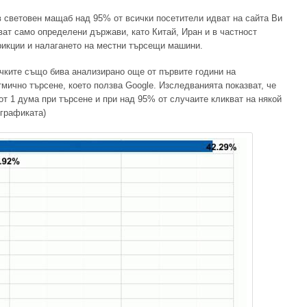
в световен мащаб над 95% от всички посетители идват на сайта Ви
ват само определени държави, като Китай, Иран и в частност
рикции и налагането на местни търсещи машини.
чките също бива анализирано още от първите години на
мично търсене, което ползва Google. Изследванията показват, че
т 1 дума при търсене и при над 95% от случаите кликват на някой
 графиката)