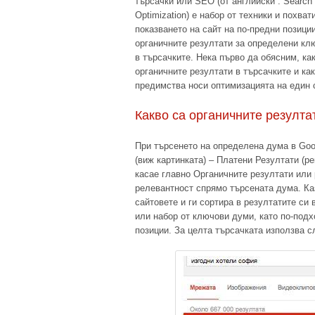
търсачки или SEO (от английски : Search
Optimization) е набор от техники и похват
показването на сайт на по-предни позици
органичните резултати за определени кл
в търсачките. Нека първо да обясним, ка
органичните резултати в търсачките и ка
предимства носи оптимизацията на един 
Какво са органичните резултат
При търсенето на определена дума в Goog
(виж картинката) – Платени Резултати (р
касае главно Органичните резултати или 
релевантност спрямо търсената дума. Ка
сайтовете и ги сортира в резултатите си 
или набор от ключови думи, като по-подх
позиции. За целта търсачката използва 