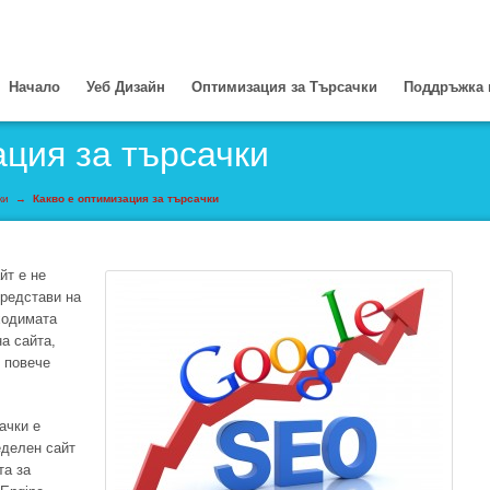
Начало
Уеб Дизайн
Оптимизация за Търсачки
Поддръжка 
ация за търсачки
ки
→
Какво е оптимизация за търсачки
йт е не
представи на
ходимата
а сайта,
и повече
ачки е
еделен сайт
та за