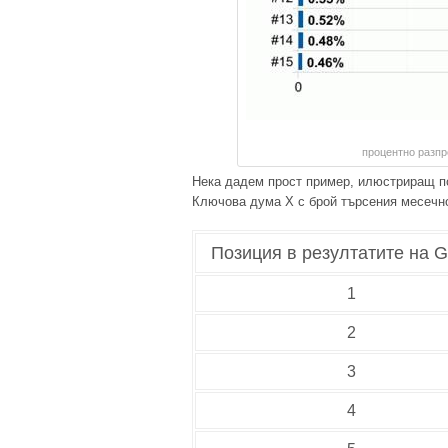
процентно разпр
Нека дадем прост пример, илюстриращ п
Ключова дума X с брой търсения месечно
Позиция в резултатите на G
1
2
3
4