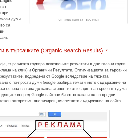
 Engine
и за
и при
ючови думи
оптимизация за търсачки
кво са
кви
сайт.
и в търсачките (Organic Search Results) ?
le, търсачката групира показваните резултати в две главни групи
еклама на клик) и Органични Резултати. Оптимизацията за търсачки
резултатите, подредени от Google вследствие на тяхната
зано с по-прости думи Google разбира тематичното съдържание на
въз основа на това до каква степен те отговарят на търсената дума
одящите според Google сайтове биват показани на по-предни
сложен алгоритъм, анализиращ цялостното съдържание на сайта.