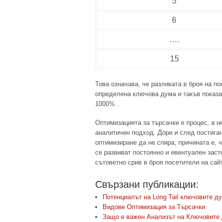
5
6
….
15
Това означава, че разликата в броя на по
определена ключова дума и такъв показ
1000% .
Оптимизацията за търсачки е процес, а н
аналитичен подход. Дори и след постига
оптимизиране да не спира, причината е, 
се развиват постоянно и евентуален заст
сътоветно срив в броя посетители на сай
Свързани публикации:
Потенциалът на Long Tail ключовите д
Видове Оптимизация за Търсачки
Защо е важен Анализът на Ключовите